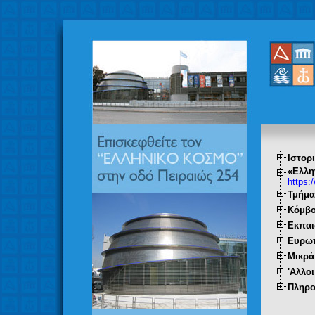
Ιστορ
«Ελλη
https:
Τμήμα
Κόμβο
Εκπαι
Ευρωπ
Μικρά
'Αλλο
Πληρο